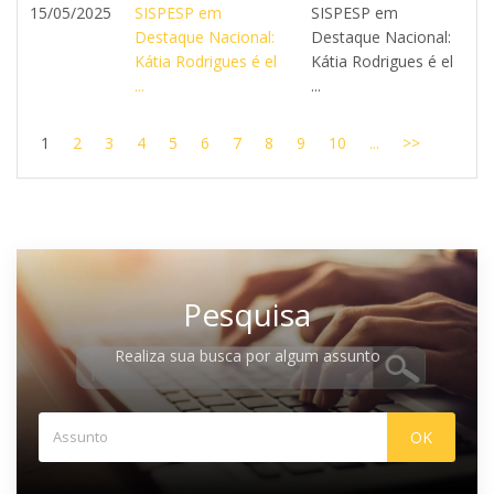
15/05/2025
SISPESP em
SISPESP em
Destaque Nacional:
Destaque Nacional:
Kátia Rodrigues é el
Kátia Rodrigues é el
...
...
1
2
3
4
5
6
7
8
9
10
...
>>
Pesquisa
Realiza sua busca por algum assunto