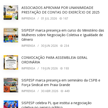
ASSOCIADOS APROVAM POR UNANIMIDADE
PRESTAÇÃO DE CONTAS DO EXERCÍCIO DE 2025
IMPRENSA
/
01
JUL 2026
167
SISPESP marca presença em curso do Ministério das
Mulheres sobre Negociação Coletiva e Igualdade de
Gênero
IMPRENSA
/
30
JUN 2026
234
CONVOCAÇÃO PARA ASSEMBLEIA GERAL
ORDINÁRIA
IMPRENSA
/
19
JUN 2026
193
SISPESP marca presença em seminário da CSPB e
Força Sindical em Praia Grande
IMPRENSA
/
30
ABR 2026
449
SISPESP celebra PL que institui a negociação
coletiva no serviço público