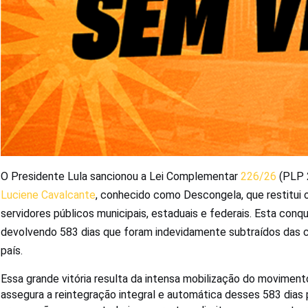
O Presidente Lula sancionou a Lei Complementar
226/26
(PLP 2
Luciene Cavalcante
, conhecido como Descongela, que restitui
servidores públicos municipais, estaduais e federais. Esta conqui
devolvendo 583 dias que foram indevidamente subtraídos das ca
país.
Essa grande vitória resulta da intensa mobilização do movimento
assegura a reintegração integral e automática desses 583 dias 