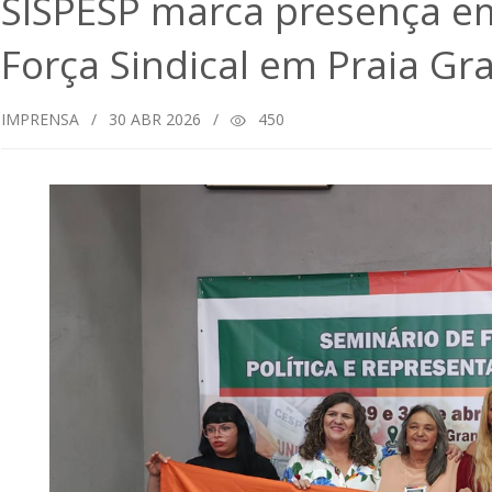
SISPESP marca presença e
Força Sindical em Praia Gr
IMPRENSA
/
30
ABR 2026
/
450