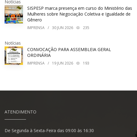
Notícias
SISPESP marca presença em curso do Ministério das
Mulheres sobre Negociação Coletiva e Igualdade de
Gênero
IMPRENSA
/
30
JUN 2026
235
Notícias
CONVOCAÇÃO PARA ASSEMBLEIA GERAL
ORDINÁRIA
IMPRENSA
/
19
JUN 2026
193
ATENDIMENTO
De Segunda à Sexta-Feira das 09:00 às 16:30