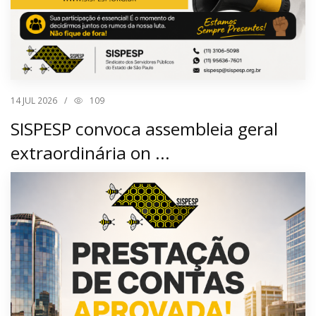
14
JUL 2026
/
109
SISPESP convoca assembleia geral
extraordinária on ...