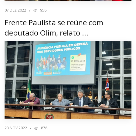
07
DEZ 2022
/
956
Frente Paulista se reúne com
deputado Olim, relato ...
23
NOV 2022
/
878